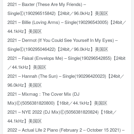
2021 – Baxter (These Are My Friends) –
SingleⒺ(190296515842)【24bit／96.0kHz】美国区
2021 – Billie (Loving Arms) – Single(190296543005)【24bit／
44.1kHz】美国区
2021 – Dermot (If You Could See Yourself In My Eyes) –
SingleⒺ(190295046422)【24bit／96.0kHz】美国区
2021 – Faisal (Envelops Me) – Single(190296542855)【24bit
／44.1kHz】美国区
2021 – Hannah (The Sun) – Single(190296420023)【24bit／
96.0kHz】美国区
2021 – Mixmag：The Cover Mix (DJ
Mix)Ⓔ(5056381820800)【16bit／44.1kHz】美国区
2021 – NYE 2022 (DJ Mix)Ⓔ(5056381820824)【16bit／
44.1kHz】美国区
2022 – Actual Life 2 Piano (February 2 – October 15 2021) –