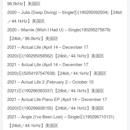
96.0kHz】美国区
2020 – Julia (Deep Diving) – SingleⒺ(190295092504)【24bit
／44.1kHz】美国区
2020 – Marnie (Wish I Had U) – Single(190295275679)
【24bit／96.0kHz】美国区
2021 – Actual Life (April 14 – December 17
2020)Ⓔ(190295058562)【24bit／44.1kHz】美国区
2021 – Actual Life (April 14 – December 17
2020)Ⓔ(5054197547638)【24bit／44.1kHz】美国区
2021 – Actual Life 2 (February 2 – October 15
2021)Ⓔ(190296363337)【24bit／44.1kHz】美国区
2021 – Actual Life Piano EP (April 14 – December 17
2020)Ⓔ(190296608155)【24bit／44.1kHz】美国区
2021 – Angie (I’ve Been Lost) – SingleⒺ(190296710131)
【24bit／44.1kHz】美国区