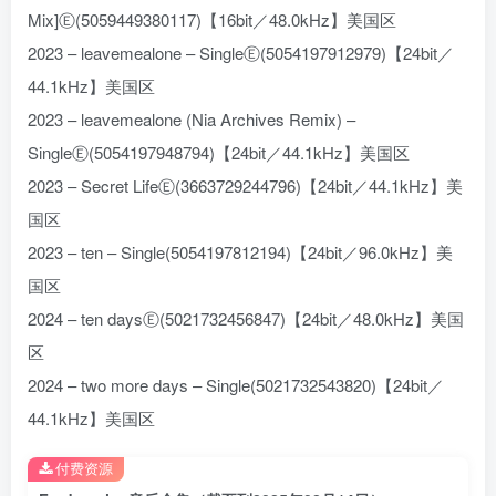
Mix]Ⓔ(5059449380117)【16bit／48.0kHz】美国区
2023 – leavemealone – SingleⒺ(5054197912979)【24bit／
44.1kHz】美国区
2023 – leavemealone (Nia Archives Remix) –
SingleⒺ(5054197948794)【24bit／44.1kHz】美国区
2023 – Secret LifeⒺ(3663729244796)【24bit／44.1kHz】美
国区
2023 – ten – Single(5054197812194)【24bit／96.0kHz】美
国区
2024 – ten daysⒺ(5021732456847)【24bit／48.0kHz】美国
区
2024 – two more days – Single(5021732543820)【24bit／
44.1kHz】美国区
付费资源