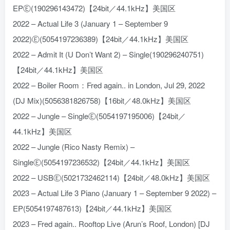
EPⒺ(190296143472)【24bit／44.1kHz】美国区
2022 – Actual Life 3 (January 1 – September 9
2022)Ⓔ(5054197236389)【24bit／44.1kHz】美国区
2022 – Admit It (U Don’t Want 2) – Single(190296240751)
【24bit／44.1kHz】美国区
2022 – Boiler Room：Fred again.. in London, Jul 29, 2022
(DJ Mix)(5056381826758)【16bit／48.0kHz】美国区
2022 – Jungle – SingleⒺ(5054197195006)【24bit／
44.1kHz】美国区
2022 – Jungle (Rico Nasty Remix) –
SingleⒺ(5054197236532)【24bit／44.1kHz】美国区
2022 – USBⒺ(5021732462114)【24bit／48.0kHz】美国区
2023 – Actual Life 3 Piano (January 1 – September 9 2022) –
EP(5054197487613)【24bit／44.1kHz】美国区
2023 – Fred again.. Rooftop Live (Arun’s Roof, London) [DJ