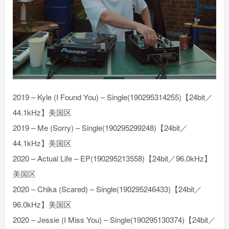
2019 – Kyle (I Found You) – Single(190295314255)【24bit／
44.1kHz】美国区
2019 – Me (Sorry) – Single(190295299248)【24bit／
44.1kHz】美国区
2020 – Actual Life – EP(190295213558)【24bit／96.0kHz】
美国区
2020 – Chika (Scared) – Single(190295246433)【24bit／
96.0kHz】美国区
2020 – Jessie (I Miss You) – Single(190295130374)【24bit／