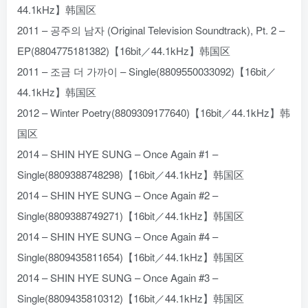
44.1kHz】韩国区
2011 – 공주의 남자 (Original Television Soundtrack), Pt. 2 –
EP(8804775181382)【16bit／44.1kHz】韩国区
2011 – 조금 더 가까이 – Single(8809550033092)【16bit／
44.1kHz】韩国区
2012 – Winter Poetry(8809309177640)【16bit／44.1kHz】韩
国区
2014 – SHIN HYE SUNG – Once Again #1 –
Single(8809388748298)【16bit／44.1kHz】韩国区
2014 – SHIN HYE SUNG – Once Again #2 –
Single(8809388749271)【16bit／44.1kHz】韩国区
2014 – SHIN HYE SUNG – Once Again #4 –
Single(8809435811654)【16bit／44.1kHz】韩国区
2014 – SHIN HYE SUNG – Once Again #3 –
Single(8809435810312)【16bit／44.1kHz】韩国区