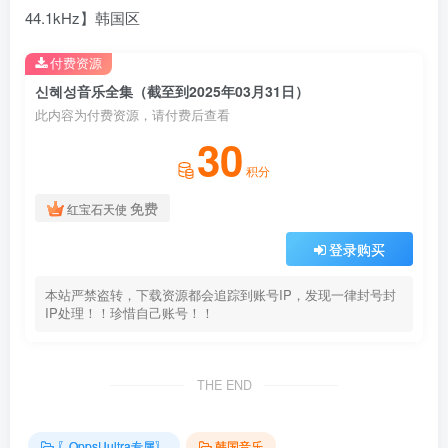
44.1kHz】韩国区
付费资源
신혜성音乐全集（截至到2025年03月31日）
此内容为付费资源，请付费后查看
30
积分
免费
红宝石天使
登录购买
本站严禁盗转，下载资源都会追踪到账号IP，发现一律封号封
IP处理！！珍惜自己账号！！
THE END
〖OppsUultra专属〗
韩国音乐