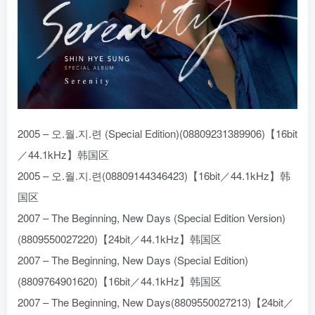
2005 – 오.월.지.련 (Special Edition)(08809231389906)【16bit
／44.1kHz】韩国区
2005 – 오.월.지.련(08809144346423)【16bit／44.1kHz】韩
国区
2007 – The Beginning, New Days (Special Edition Version)
(8809550027220)【24bit／44.1kHz】韩国区
2007 – The Beginning, New Days (Special Edition)
(8809764901620)【16bit／44.1kHz】韩国区
2007 – The Beginning, New Days(8809550027213)【24bit／