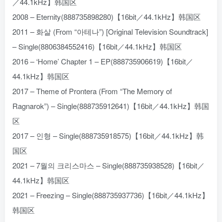
／44.1kHz】韩国区
2008 – Eternity(888735898280)【16bit／44.1kHz】韩国区
2011 – 화살 (From “아테나”) [Original Television Soundtrack]
– Single(8806384552416)【16bit／44.1kHz】韩国区
2016 – ‘Home’ Chapter 1 – EP(888735906619)【16bit／
44.1kHz】韩国区
2017 – Theme of Prontera (From “The Memory of
Ragnarok”) – Single(888735912641)【16bit／44.1kHz】韩国
区
2017 – 인형 – Single(888735918575)【16bit／44.1kHz】韩
国区
2021 – 7월의 크리스마스 – Single(888735938528)【16bit／
44.1kHz】韩国区
2021 – Freezing – Single(888735937736)【16bit／44.1kHz】
韩国区