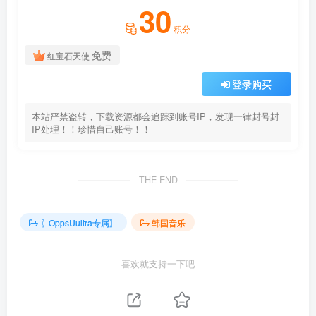
30
积分
免费
红宝石天使
登录购买
本站严禁盗转，下载资源都会追踪到账号IP，发现一律封号封
IP处理！！珍惜自己账号！！
THE END
〖OppsUultra专属〗
韩国音乐
喜欢就支持一下吧