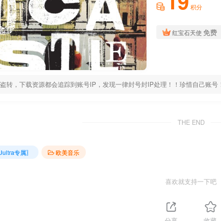
19
积分
免费
红宝石天使
盗转，下载资源都会追踪到账号IP，发现一律封号封IP处理！！珍惜自己账号！！解压密
THE END
Uultra专属〗
欧美音乐
喜欢就支持一下吧
分享
收藏