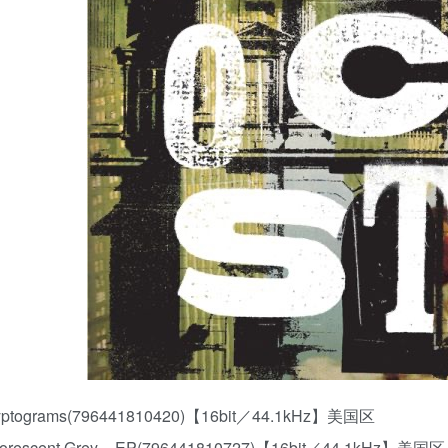
ryptograms(796441810420)【16bit／44.1kHz】美国区
luorescent Grey – EP(796441810727)【16bit／44.1kHz】美国区