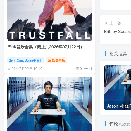
上一篇
Britney S
P!nk音乐全集（截止到2026年07月22日）
相关推荐
〖OppsUultra专属〗
欧美音乐
26年7月22日 16:10
0
11
评论
抢沙发