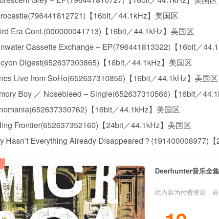
icrocastle(796441812721)【16bit／44.1kHz】美国区
eird Era Cont.(000000041713)【16bit／44.1kHz】美国区
ainwater Cassette Exchange – EP(796441813322)【16bit／
alcyon Digest(652637303865)【16bit／44.1kHz】美国区
Tunes Live from SoHo(652637310856)【16bit／44.1kHz】美国区
emory Boy ／ Nosebleed – Single(652637310566)【16bit／
onomania(652637330762)【16bit／44.1kHz】美国区
ading Frontier(652637352160)【24bit／44.1kHz】美国区
hy Hasn’t Everything Already Disappeared？(19140000897
Deerhunter音乐
此内容为付费资源，请