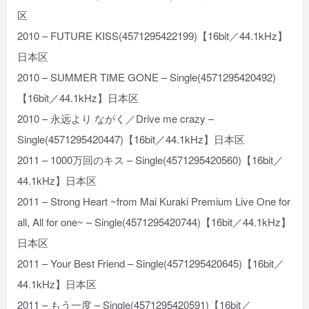
区
2010 – FUTURE KISS(4571295422199)【16bit／44.1kHz】
日本区
2010 – SUMMER TIME GONE – Single(4571295420492)
【16bit／44.1kHz】日本区
2010 – 永远より ながく／Drive me crazy –
Single(4571295420447)【16bit／44.1kHz】日本区
2011 – 1000万回のキス – Single(4571295420560)【16bit／
44.1kHz】日本区
2011 – Strong Heart ~from Mai Kuraki Premium Live One for
all, All for one~ – Single(4571295420744)【16bit／44.1kHz】
日本区
2011 – Your Best Friend – Single(4571295420645)【16bit／
44.1kHz】日本区
2011 – もう一度 – Single(4571295420591)【16bit／