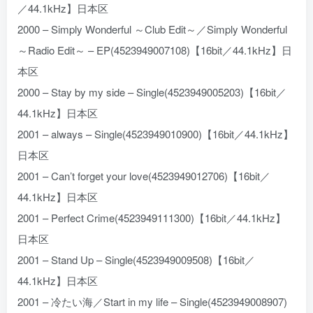
／44.1kHz】日本区
2000 – Simply Wonderful ～Club Edit～／Simply Wonderful
～Radio Edit～ – EP(4523949007108)【16bit／44.1kHz】日
本区
2000 – Stay by my side – Single(4523949005203)【16bit／
44.1kHz】日本区
2001 – always – Single(4523949010900)【16bit／44.1kHz】
日本区
2001 – Can’t forget your love(4523949012706)【16bit／
44.1kHz】日本区
2001 – Perfect Crime(4523949111300)【16bit／44.1kHz】
日本区
2001 – Stand Up – Single(4523949009508)【16bit／
44.1kHz】日本区
2001 – 冷たい海／Start in my life – Single(4523949008907)