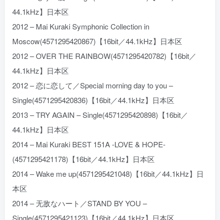
44.1kHz】日本区
2012 – Mai Kuraki Symphonic Collection in
Moscow(4571295420867)【16bit／44.1kHz】日本区
2012 – OVER THE RAINBOW(4571295420782)【16bit／
44.1kHz】日本区
2012 – 恋に恋して／Special morning day to you –
Single(4571295420836)【16bit／44.1kHz】日本区
2013 – TRY AGAIN – Single(4571295420898)【16bit／
44.1kHz】日本区
2014 – Mai Kuraki BEST 151A -LOVE & HOPE-
(4571295421178)【16bit／44.1kHz】日本区
2014 – Wake me up(4571295421048)【16bit／44.1kHz】日
本区
2014 – 无敌なハート／STAND BY YOU –
Single(4571295421123)【16bit／44.1kHz】日本区