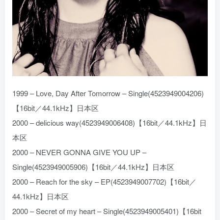
1999 – Love, Day After Tomorrow – Single(4523949004206)
【16bit／44.1kHz】日本区
2000 – delicious way(4523949006408)【16bit／44.1kHz】日
本区
2000 – NEVER GONNA GIVE YOU UP –
Single(4523949005906)【16bit／44.1kHz】日本区
2000 – Reach for the sky – EP(4523949007702)【16bit／
44.1kHz】日本区
2000 – Secret of my heart – Single(4523949005401)【16bit