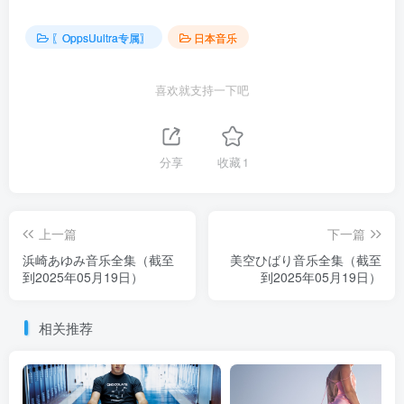
〖OppsUultra专属〗
日本音乐
喜欢就支持一下吧
分享
收藏
1
上一篇
下一篇
浜崎あゆみ音乐全集（截至
美空ひばり音乐全集（截至
到2025年05月19日）
到2025年05月19日）
相关推荐