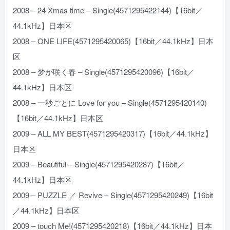
2008 – 24 Xmas time – Single(4571295422144)【16bit／
44.1kHz】日本区
2008 – ONE LIFE(4571295420065)【16bit／44.1kHz】日本
区
2008 – 梦が咲く春 – Single(4571295420096)【16bit／
44.1kHz】日本区
2008 – 一秒ごとに Love for you – Single(4571295420140)
【16bit／44.1kHz】日本区
2009 – ALL MY BEST(4571295420317)【16bit／44.1kHz】
日本区
2009 – Beautiful – Single(4571295420287)【16bit／
44.1kHz】日本区
2009 – PUZZLE ／ Revive – Single(4571295420249)【16bit
／44.1kHz】日本区
2009 – touch Me!(4571295420218)【16bit／44.1kHz】日本