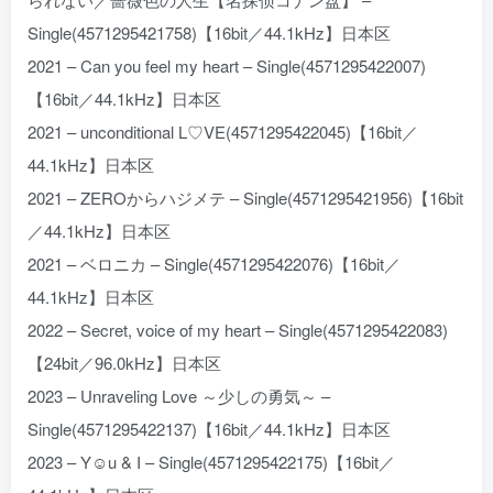
Single(4571295421758)【16bit／44.1kHz】日本区
2021 – Can you feel my heart – Single(4571295422007)
【16bit／44.1kHz】日本区
2021 – unconditional L♡VE(4571295422045)【16bit／
44.1kHz】日本区
2021 – ZEROからハジメテ – Single(4571295421956)【16bit
／44.1kHz】日本区
2021 – ベロニカ – Single(4571295422076)【16bit／
44.1kHz】日本区
2022 – Secret, voice of my heart – Single(4571295422083)
【24bit／96.0kHz】日本区
2023 – Unraveling Love ～少しの勇気～ –
Single(4571295422137)【16bit／44.1kHz】日本区
2023 – Y☺u & I – Single(4571295422175)【16bit／