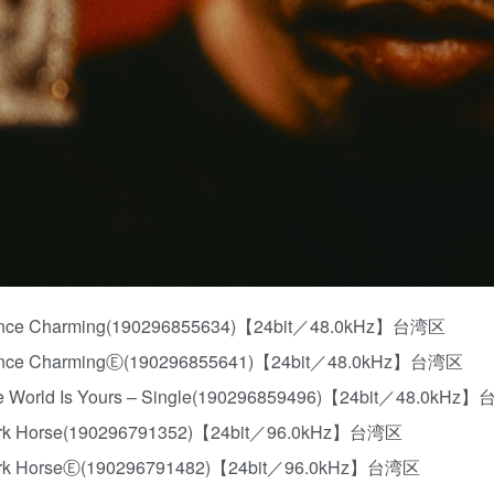
rince Charming(190296855634)【24bit／48.0kHz】台湾区
rince CharmingⒺ(190296855641)【24bit／48.0kHz】台湾区
e World Is Yours – Single(190296859496)【24bit／48.0kH
ark Horse(190296791352)【24bit／96.0kHz】台湾区
ark HorseⒺ(190296791482)【24bit／96.0kHz】台湾区