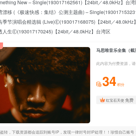
omething New – Single(193017162561)【24bit／48.0kHz】台
热湾漂移 (《极速快感：集结》公测主题曲) – Single(19301715323
黑马季节演唱会精选辑 (Live)Ⓔ(193017168075)【24bit／48.0k
乐透人生Ⓔ(193017170245)【24bit／48.0kHz】台湾区
马思唯音乐全集（截至
此内容为付费资源，请
34
积分
免费
红宝石天使
盗转，下载资源都会追踪到账号IP，发现一律封号封IP处理！！珍惜自己账号！！解压密