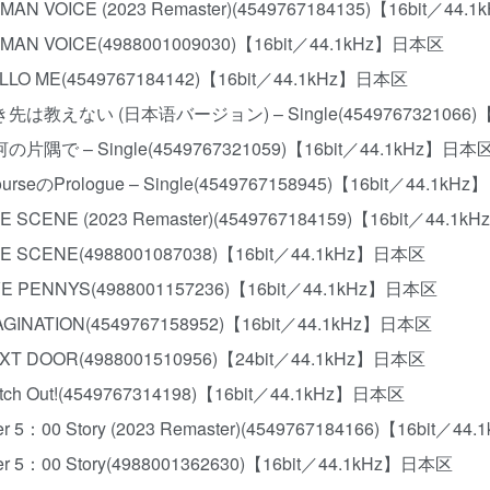
UMAN VOICE (2023 Remaster)(4549767184135)【16bit／44
UMAN VOICE(4988001009030)【16bit／44.1kHz】日本区
ELLO ME(4549767184142)【16bit／44.1kHz】日本区
行き先は教えない (日本语バージョン) – Single(4549767321066)
河の片隅で – Single(4549767321059)【16bit／44.1kHz】日本
courseのPrologue – Single(4549767158945)【16bit／44.1k
NE SCENE (2023 Remaster)(4549767184159)【16bit／44.
NE SCENE(4988001087038)【16bit／44.1kHz】日本区
IVE PENNYS(4988001157236)【16bit／44.1kHz】日本区
MAGINATION(4549767158952)【16bit／44.1kHz】日本区
EXT DOOR(4988001510956)【24bit／44.1kHz】日本区
atch Out!(4549767314198)【16bit／44.1kHz】日本区
ter 5：00 Story (2023 Remaster)(4549767184166)【16bit／
fter 5：00 Story(4988001362630)【16bit／44.1kHz】日本区