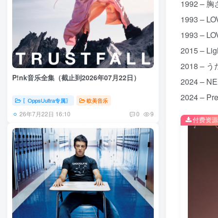
1992 – 
1993 – L
1993 – L
2015 – L
2018 – う
P!nk音乐全集（截止到2026年07月22日）
2024 – N
2024 – P
〖OppsUultra专属〗
欧美音乐
26年7月22日 16:10
0
9
付费资源