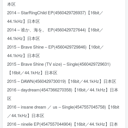
本区
2014 – StarRingChild EP(4560429726937)【16bit／
44.1kHz】日本区
2014 – 谁か、海を。 EP(4560429727644)【16bit／
44.1kHz】日本区
2015 – Brave Shine – EP(4560429729846)【16bit／
44.1kHz】日本区
2015 – Brave Shine (TV size) – Single(4560429729631)
【16bit／44.1kHz】日本区
2015 – DAWN(4560429730019)【16bit／44.1kHz】日本区
2016 – daydream(4547366270358)【16bit／44.1kHz】日本
区
2016 – insane dream ／ us – Single(4547557045758)【16bit
／44.1kHz】日本区
2016 – ninelie EP(4547557044904)【16bit／44.1kHz】日本