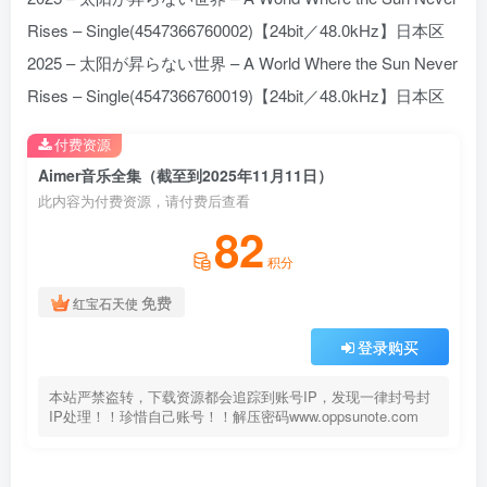
Rises – Single(4547366760002)【24bit／48.0kHz】日本区
2025 – 太阳が昇らない世界 – A World Where the Sun Never
Rises – Single(4547366760019)【24bit／48.0kHz】日本区
付费资源
Aimer音乐全集（截至到2025年11月11日）
此内容为付费资源，请付费后查看
82
积分
免费
红宝石天使
登录购买
本站严禁盗转，下载资源都会追踪到账号IP，发现一律封号封
IP处理！！珍惜自己账号！！解压密码www.oppsunote.com