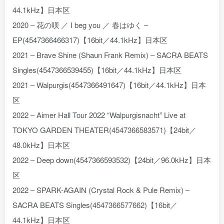
44.1kHz】日本区
2020 – 花の呗 ／ I beg you ／ 春はゆく –
EP(4547366466317)【16bit／44.1kHz】日本区
2021 – Brave Shine (Shaun Frank Remix) – SACRA BEATS
Singles(4547366539455)【16bit／44.1kHz】日本区
2021 – Walpurgis(4547366491647)【16bit／44.1kHz】日本
区
2022 – Aimer Hall Tour 2022 “Walpurgisnacht” Live at
TOKYO GARDEN THEATER(4547366583571)【24bit／
48.0kHz】日本区
2022 – Deep down(4547366593532)【24bit／96.0kHz】日本
区
2022 – SPARK-AGAIN (Crystal Rock & Pule Remix) –
SACRA BEATS Singles(4547366577662)【16bit／
44.1kHz】日本区