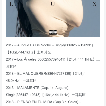
2017 – Aunque Es De Noche – Single(00602567128991)
【16bit／44.1kHz】土耳其区
2017 – Los Ángeles(00602557394641)【24bit／44.1kHz】土
耳其区
2018 – EL MAL QUERER(886447217139)【24bit／
48.0kHz】土耳其区
2018 – MALAMENTE (Cap.1： Augurio) –
Single(886447119815)【16bit／44.1kHz】土耳其区
2018 – PIENSO EN TU MIRÁ (Cap.3： Celos) –