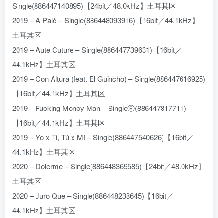
Single(886447140895)【24bit／48.0kHz】土耳其区
2019 – A Palé – Single(886448093916)【16bit／44.1kHz】
土耳其区
2019 – Aute Cuture – Single(886447739631)【16bit／
44.1kHz】土耳其区
2019 – Con Altura (feat. El Guincho) – Single(886447616925)
【16bit／44.1kHz】土耳其区
2019 – Fucking Money Man – SingleⒺ(886447817711)
【16bit／44.1kHz】土耳其区
2019 – Yo x Ti, Tú x Mí – Single(886447540626)【16bit／
44.1kHz】土耳其区
2020 – Dolerme – Single(886448369585)【24bit／48.0kHz】
土耳其区
2020 – Juro Que – Single(886448238645)【16bit／
44.1kHz】土耳其区