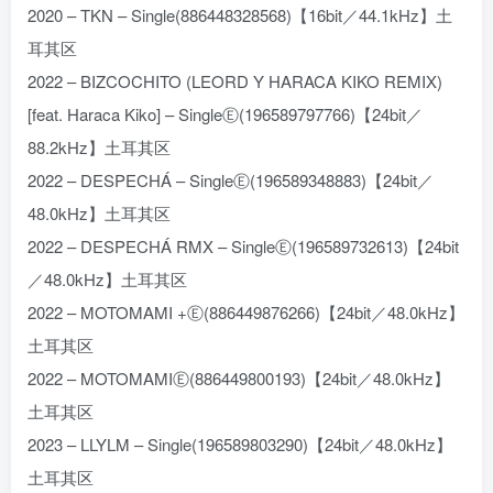
2020 – TKN – Single(886448328568)【16bit／44.1kHz】土
耳其区
2022 – BIZCOCHITO (LEORD Y HARACA KIKO REMIX)
[feat. Haraca Kiko] – SingleⒺ(196589797766)【24bit／
88.2kHz】土耳其区
2022 – DESPECHÁ – SingleⒺ(196589348883)【24bit／
48.0kHz】土耳其区
2022 – DESPECHÁ RMX – SingleⒺ(196589732613)【24bit
／48.0kHz】土耳其区
2022 – MOTOMAMI +Ⓔ(886449876266)【24bit／48.0kHz】
土耳其区
2022 – MOTOMAMIⒺ(886449800193)【24bit／48.0kHz】
土耳其区
2023 – LLYLM – Single(196589803290)【24bit／48.0kHz】
土耳其区