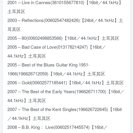
2001 – Live in Cannes(3610155677810)【16bit／44.1kHz】
土耳其区
2003 – Reflections(00602547482426)【24bit／44.1kHz】土
耳其区
2005 – 80(00602498853566)【16bit／44.1kHz】土耳其区
2005 – Bad Case of Love(013178214247)【16bit／
44.1kHz】土耳其区
2005 – Best of the Blues Guitar King 1951-
1966(196626712059)【16bit／44.1kHz】土耳其区
2006 – Gold(00602577185441)【16bit／44.1kHz】土耳其区
2007 – The Best of the Early Years(196626711700)【16bit／
44.1kHz】土耳其区
2007 – The Best of the Kent Singles(196626722645)【16bit
／44.1kHz】土耳其区
2008 – B.B. King： Live(00602517445574)【16bit／