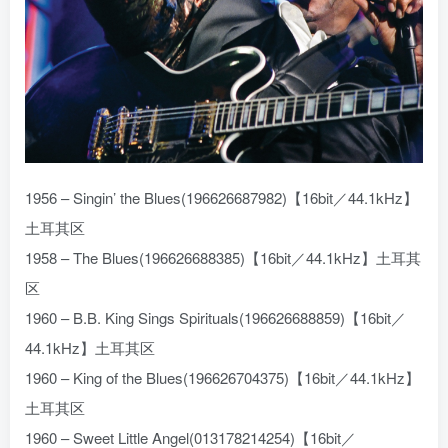
1956 – Singin’ the Blues(196626687982)【16bit／44.1kHz】
土耳其区
1958 – The Blues(196626688385)【16bit／44.1kHz】土耳其
区
1960 – B.B. King Sings Spirituals(196626688859)【16bit／
44.1kHz】土耳其区
1960 – King of the Blues(196626704375)【16bit／44.1kHz】
土耳其区
1960 – Sweet Little Angel(013178214254)【16bit／