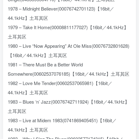
1978 – Midnight Believer(00076742701123)【16bit／
44.1kHz】土耳其区
1979 – Take It Home(00008811177027)【16bit／44.1kHz】
土耳其区
1980 – Live “Now Appearing” At Ole Miss(00076732801628)
【16bit／44.1kHz】土耳其区
1981 – There Must Be a Better World
Somewhere(00602537076185)【16bit／44.1kHz】土耳其区
1982 – Love Me Tender(00602537065981)【16bit／
44.1kHz】土耳其区
1983 – Blues ‘n’ Jazz(00076742711924)【16bit／44.1kHz】
土耳其区
1983 – Live at Midem 1983(0741869405451)【16bit／
44.1kHz】土耳其区
1983 – Why I Sing The Blues(00602577174315)【16bit／