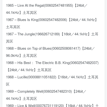
1965 – Live At the Regal(00602547481955)【24bit／
44.1kHz】土耳其区
1967 – Blues Is King(00602547482006)【24bit／44.1kHz】
土耳其区
1967 – The Jungle(196626712189)【16bit／44.1kHz】土耳
其区
1968 – Blues on Top of Blues(00602508061417)【24bit／
96.0kHz】土耳其区
1968 – His Best： The Electric B.B. King(00602547482037)
【24bit／44.1kHz】土耳其区
1968 – Lucille(00008811051822)【16bit／44.1kHz】土耳其
区
1969 – Completely Well(00602547482310)【24bit／
44.1kHz】土耳其区
1969 – Live & Well(00076731119120)【16bit／44.1kHz】土