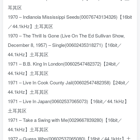
耳其区
1970 – Indianola Mississippi Seeds(00076743134326)【16bit
／44.1kHz】土耳其区
1970 – The Thrill Is Gone (Live On The Ed Sullivan Show,
December 8, 1957) – Single(00602435318271)【16bit／
44.1kHz】土耳其区
1971 – B.B. King In London(00602547482372)【24bit／
44.1kHz】土耳其区
1971 – Live In Cook County Jail(00602547482358)【24bit／
44.1kHz】土耳其区
1971 – Live In Japan(00602537065073)【16bit／44.1kHz】
土耳其区
1971 – Take a Swing with Me(0029667839280)【16bit／
44.1kHz】土耳其区
1972 – Guess Who(00602537065080)【16bit／44.1kHz】土