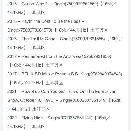
2016 – Guess Who？ – Single(7509979661562)【16bit／
44.1kHz】土耳其区
2016 – Payin’ the Cost To Be the Boss –
Single(7509979661579)【16bit／44.1kHz】土耳其区
2016 – The Thrill Is Gone – Single(7509979661555)【16bit／
44.1kHz】土耳其区
2017 – Remastered from the Archives(192562931950)
【16bit／44.1kHz】土耳其区
2017 – RTL & BD Music Present B.B. King(9782849074848)
【16bit／44.1kHz】土耳其区
2021 – How Blue Can You Get_ (Live On The Ed Sullivan
Show, October 18, 1970) – Single(00602507364519)【16bit
／44.1kHz】土耳其区
2022 – Flying High – Single(0029667854184)【16bit／
44.1kHz】土耳其区