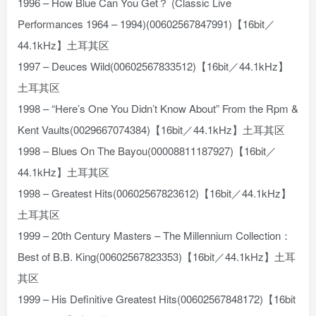
1996 – How Blue Can You Get？ (Classic Live
Performances 1964 – 1994)(00602567847991)【16bit／
44.1kHz】土耳其区
1997 – Deuces Wild(00602567833512)【16bit／44.1kHz】
土耳其区
1998 – “Here’s One You Didn’t Know About” From the Rpm &
Kent Vaults(0029667074384)【16bit／44.1kHz】土耳其区
1998 – Blues On The Bayou(00008811187927)【16bit／
44.1kHz】土耳其区
1998 – Greatest Hits(00602567823612)【16bit／44.1kHz】
土耳其区
1999 – 20th Century Masters – The Millennium Collection：
Best of B.B. King(00602567823353)【16bit／44.1kHz】土耳
其区
1999 – His Definitive Greatest Hits(00602567848172)【16bit