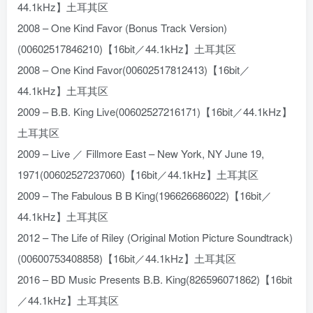
44.1kHz】土耳其区
2008 – One Kind Favor (Bonus Track Version)
(00602517846210)【16bit／44.1kHz】土耳其区
2008 – One Kind Favor(00602517812413)【16bit／
44.1kHz】土耳其区
2009 – B.B. King Live(00602527216171)【16bit／44.1kHz】
土耳其区
2009 – Live ／ Fillmore East – New York, NY June 19,
1971(00602527237060)【16bit／44.1kHz】土耳其区
2009 – The Fabulous B B King(196626686022)【16bit／
44.1kHz】土耳其区
2012 – The Life of Riley (Original Motion Picture Soundtrack)
(00600753408858)【16bit／44.1kHz】土耳其区
2016 – BD Music Presents B.B. King(826596071862)【16bit
／44.1kHz】土耳其区