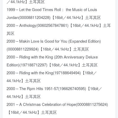
／44.1kHz】土耳其区
1999 – Let the Good Times Roll： the Music of Louis
Jordan(00008811204228)【16bit／44.1kHz】土耳其区
2000 – Anthology(00602567847861)【16bit／44.1kHz】土耳
其区
2000 – Makin Love Is Good for You (Expanded Edition)
(00008811229924)【16bit／44.1kHz】土耳其区
2000 – Riding with the King (20th Anniversary Deluxe
Edition)(197188712297)【16bit／44.1kHz】土耳其区
2000 – Riding with the King(197188649494)【16bit／
44.1kHz】土耳其区
2000 – The Rpm Hits 1951-57(196626740595)【16bit／
44.1kHz】土耳其区
2001 – A Christmas Celebration of Hope(00008811275624)
【16bit／44.1kHz】土耳其区