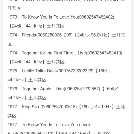
耳其区
1973 – To Know You Is To Love You(00602547482402)
【24bit／44.1kHz】土耳其区
1974 – Friends(00602508061295)【24bit／96.0kHz】土耳其
区
1974 – Together for the First Time…Live(00602547482419)
【24bit／44.1kHz】土耳其区
1975 – Lucille Talks Back(00076732202326)【16bit／
44.1kHz】土耳其区
1976 – Together Again…Live(00602547232557)【16bit／
44.1kHz】土耳其区
1977 – King Size(00602537090518)【16bit／44.1kHz】土耳
其区
1977 – To Know You Is To Love You (Live) –
Single(8435395504710)【16bit／44.1kHz】土耳其区