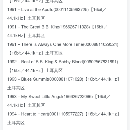
【16bit／44.1kHz】土耳其区
1991 – Live at the Apollo(00011105963725)【16bit／
44.1kHz】土耳其区
1991 – The Great B.B. King(196626711328)【16bit／
44.1kHz】土耳其区
1991 – There Is Always One More Time(00008811029524)
【16bit／44.1kHz】土耳其区
1992 – Best of B.B. King & Bobby Bland(00602567831891)
【16bit／44.1kHz】土耳其区
1993 – Blues Summit(00008811071028)【16bit／44.1kHz】
土耳其区
1993 – My Sweet Little Angel(196626722096)【16bit／
44.1kHz】土耳其区
1994 – Heart to Heart(00011105977227)【16bit／44.1kHz】
土耳其区