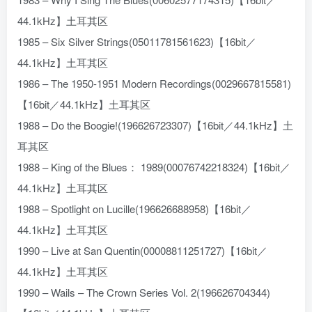
44.1kHz】土耳其区
1985 – Six Silver Strings(05011781561623)【16bit／
44.1kHz】土耳其区
1986 – The 1950-1951 Modern Recordings(0029667815581)
【16bit／44.1kHz】土耳其区
1988 – Do the Boogie!(196626723307)【16bit／44.1kHz】土
耳其区
1988 – King of the Blues： 1989(00076742218324)【16bit／
44.1kHz】土耳其区
1988 – Spotlight on Lucille(196626688958)【16bit／
44.1kHz】土耳其区
1990 – Live at San Quentin(00008811251727)【16bit／
44.1kHz】土耳其区
1990 – Wails – The Crown Series Vol. 2(196626704344)