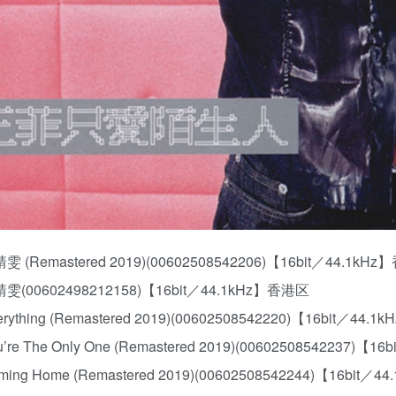
靖雯 (Remastered 2019)(00602508542206)【16bit／44.1kH
王靖雯(00602498212158)【16bit／44.1kHz】香港区
verything (Remastered 2019)(00602508542220)【16bit／44
ou’re The Only One (Remastered 2019)(00602508542237)【
oming Home (Remastered 2019)(00602508542244)【16bit