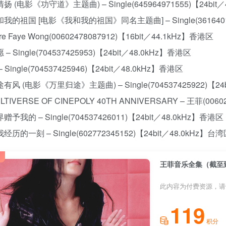
风清扬 (电影《功守道》主题曲) – Single(645964971555)【24bit
我和我的祖国 [电影《我和我的祖国》同名主题曲] – Single(36164014
ore Faye Wong(00602478087912)【16bit／44.1kHz】香港区
愿 – Single(704537425953)【24bit／48.0kHz】香港区
 – Single(704537425946)【24bit／48.0kHz】香港区
归途有风 (电影《万里归途》主题曲) – Single(704537425922)【24
ULTIVERSE OF CINEPOLY 40TH ANNIVERSARY – 王菲(006
世界赠予我的 – Single(704537426011)【24bit／48.0kHz】香港区
你我经历的一刻 – Single(602772345152)【24bit／48.0kHz】台
王菲音乐全集（截至到2
此内容为付费资源，请
119
积分