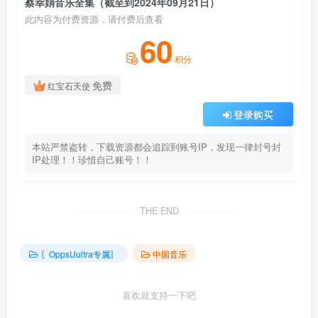
蔡幸娟音乐全集（截至到2024年09月21日）
此内容为付费资源，请付费后查看
60
积分
免费
红宝石天使
登录购买
本站严禁盗转，下载资源都会追踪到账号IP，发现一律封号封
IP处理！！珍惜自己账号！！
THE END
〖OppsUultra专属〗
中国音乐
喜欢就支持一下吧