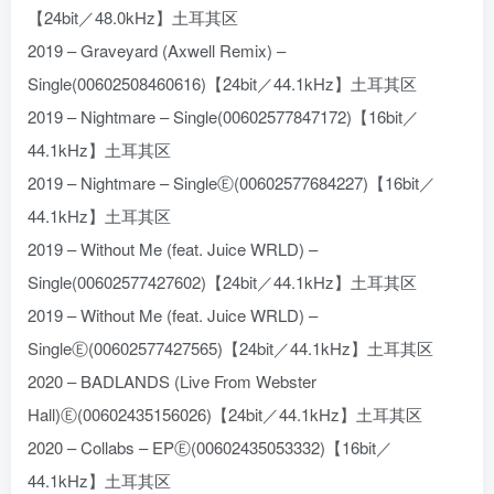
【24bit／48.0kHz】土耳其区
2019 – Graveyard (Axwell Remix) –
Single(00602508460616)【24bit／44.1kHz】土耳其区
2019 – Nightmare – Single(00602577847172)【16bit／
44.1kHz】土耳其区
2019 – Nightmare – SingleⒺ(00602577684227)【16bit／
44.1kHz】土耳其区
2019 – Without Me (feat. Juice WRLD) –
Single(00602577427602)【24bit／44.1kHz】土耳其区
2019 – Without Me (feat. Juice WRLD) –
SingleⒺ(00602577427565)【24bit／44.1kHz】土耳其区
2020 – BADLANDS (Live From Webster
Hall)Ⓔ(00602435156026)【24bit／44.1kHz】土耳其区
2020 – Collabs – EPⒺ(00602435053332)【16bit／
44.1kHz】土耳其区