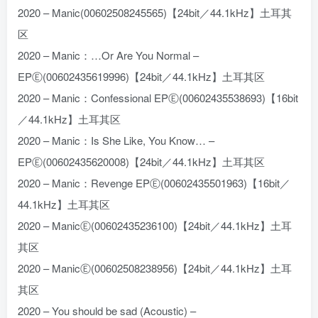
2020 – Manic(00602508245565)【24bit／44.1kHz】土耳其
区
2020 – Manic：…Or Are You Normal –
EPⒺ(00602435619996)【24bit／44.1kHz】土耳其区
2020 – Manic：Confessional EPⒺ(00602435538693)【16bit
／44.1kHz】土耳其区
2020 – Manic：Is She Like, You Know… –
EPⒺ(00602435620008)【24bit／44.1kHz】土耳其区
2020 – Manic：Revenge EPⒺ(00602435501963)【16bit／
44.1kHz】土耳其区
2020 – ManicⒺ(00602435236100)【24bit／44.1kHz】土耳
其区
2020 – ManicⒺ(00602508238956)【24bit／44.1kHz】土耳
其区
2020 – You should be sad (Acoustic) –