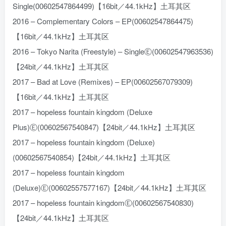
Single(00602547864499)【16bit／44.1kHz】土耳其区
2016 – Complementary Colors – EP(00602547864475)
【16bit／44.1kHz】土耳其区
2016 – Tokyo Narita (Freestyle) – SingleⒺ(00602547963536)
【24bit／44.1kHz】土耳其区
2017 – Bad at Love (Remixes) – EP(00602567079309)
【16bit／44.1kHz】土耳其区
2017 – hopeless fountain kingdom (Deluxe
Plus)Ⓔ(00602567540847)【24bit／44.1kHz】土耳其区
2017 – hopeless fountain kingdom (Deluxe)
(00602567540854)【24bit／44.1kHz】土耳其区
2017 – hopeless fountain kingdom
(Deluxe)Ⓔ(00602557577167)【24bit／44.1kHz】土耳其区
2017 – hopeless fountain kingdomⒺ(00602567540830)
【24bit／44.1kHz】土耳其区