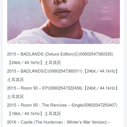
2015 – BADLANDS (Deluxe Edition)Ⓔ(00602547360335)
【24bit／44.1kHz】土耳其区
2015 – BADLANDSⒺ(00602547360311)【24bit／44.1kHz】
土耳其区
2015 – Room 93 – EP(00602547322456)【24bit／44.1kHz】
土耳其区
2015 – Room 93：The Remixes – Single(00602547250407)
【16bit／44.1kHz】土耳其区
2016 – Castle (The Huntsman：Winter’s War Version) –