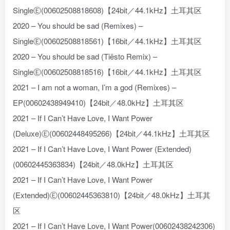
SingleⒺ(00602508818608)【24bit／44.1kHz】土耳其区
2020 – You should be sad (Remixes) –
SingleⒺ(00602508818561)【16bit／44.1kHz】土耳其区
2020 – You should be sad (Tiësto Remix) –
SingleⒺ(00602508818516)【16bit／44.1kHz】土耳其区
2021 – I am not a woman, I’m a god (Remixes) –
EP(00602438949410)【24bit／48.0kHz】土耳其区
2021 – If I Can’t Have Love, I Want Power
(Deluxe)Ⓔ(00602448495266)【24bit／44.1kHz】土耳其区
2021 – If I Can’t Have Love, I Want Power (Extended)
(00602445363834)【24bit／48.0kHz】土耳其区
2021 – If I Can’t Have Love, I Want Power
(Extended)Ⓔ(00602445363810)【24bit／48.0kHz】土耳其
区
2021 – If I Can’t Have Love, I Want Power(00602438242306)