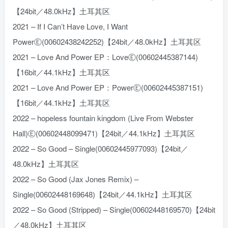
【24bit／48.0kHz】土耳其区
2021 – If I Can’t Have Love, I Want
PowerⒺ(00602438242252)【24bit／48.0kHz】土耳其区
2021 – Love And Power EP：LoveⒺ(00602445387144)
【16bit／44.1kHz】土耳其区
2021 – Love And Power EP：PowerⒺ(00602445387151)
【16bit／44.1kHz】土耳其区
2022 – hopeless fountain kingdom (Live From Webster
Hall)Ⓔ(00602448099471)【24bit／44.1kHz】土耳其区
2022 – So Good – Single(00602445977093)【24bit／
48.0kHz】土耳其区
2022 – So Good (Jax Jones Remix) –
Single(00602448169648)【24bit／44.1kHz】土耳其区
2022 – So Good (Stripped) – Single(00602448169570)【24bit
／48.0kHz】土耳其区