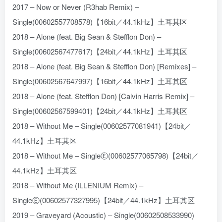
2017 – Now or Never (R3hab Remix) –
Single(00602557708578)【16bit／44.1kHz】土耳其区
2018 – Alone (feat. Big Sean & Stefflon Don) –
Single(00602567477617)【24bit／44.1kHz】土耳其区
2018 – Alone (feat. Big Sean & Stefflon Don) [Remixes] –
Single(00602567647997)【16bit／44.1kHz】土耳其区
2018 – Alone (feat. Stefflon Don) [Calvin Harris Remix] –
Single(00602567599401)【24bit／44.1kHz】土耳其区
2018 – Without Me – Single(00602577081941)【24bit／
44.1kHz】土耳其区
2018 – Without Me – SingleⒺ(00602577065798)【24bit／
44.1kHz】土耳其区
2018 – Without Me (ILLENIUM Remix) –
SingleⒺ(00602577327995)【24bit／44.1kHz】土耳其区
2019 – Graveyard (Acoustic) – Single(00602508533990)