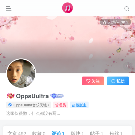
5.2W+
1
关注
私信
OppsUultra
OppsUultra音乐天地
管理员
超级版主
这家伙很懒，什么都没有写...
文章
492
收藏
0
评论
1
版块
1
帖子
1
粉丝
1