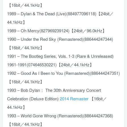
【16bit／44.1kHz】
1989 – Dylan & The Dead (Live)(884977096118)【24bit／
44.1kHz】
1989 – Oh Mercy(827969239124)【24bit／96.0kHz】
1990 – Under the Red Sky (Remastered)(886444247344)
【16bit／44.1kHz】
1991 – The Bootleg Series, Vols. 1-3 (Rare & Unreleased)
1961-1991(074646530221)【24bit／44.1kHz】
1992 – Good As I Been to You (Remastered)(886444247351)
【16bit／44.1kHz】
1993 – Bob Dylan： The 30th Anniversary Concert
Celebration (Deluxe Edition)
2014 Remaster
【16bit／
44.1kHz】
1993 – World Gone Wrong (Remastered)(886444247368)
【16bit／44.1kHz】