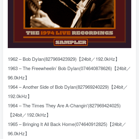
1962 – Bob Dylan(827969423929)【24bit／192.0kHz】
1963 – The Freewheelin’ Bob Dylan(074640878626)【24bit／
96.0kHz】
1964 – Another Side of Bob Dylan(827969240229)【24bit／
192.0kHz】
1964 – The Times They Are A-Changin'(827969424025)
【24bit／192.0kHz】
1965 – Bringing It All Back Home(074640912825)【24bit／
96.0kHz】