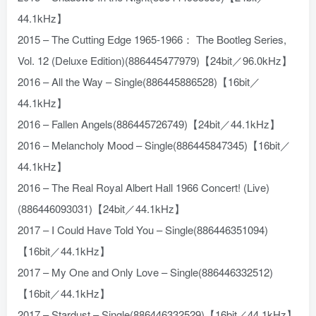
44.1kHz】
2015 – The Cutting Edge 1965-1966： The Bootleg Series,
Vol. 12 (Deluxe Edition)(886445477979)【24bit／96.0kHz】
2016 – All the Way – Single(886445886528)【16bit／
44.1kHz】
2016 – Fallen Angels(886445726749)【24bit／44.1kHz】
2016 – Melancholy Mood – Single(886445847345)【16bit／
44.1kHz】
2016 – The Real Royal Albert Hall 1966 Concert! (Live)
(886446093031)【24bit／44.1kHz】
2017 – I Could Have Told You – Single(886446351094)
【16bit／44.1kHz】
2017 – My One and Only Love – Single(886446332512)
【16bit／44.1kHz】
2017 – Stardust – Single(886446332529)【16bit／44.1kHz】