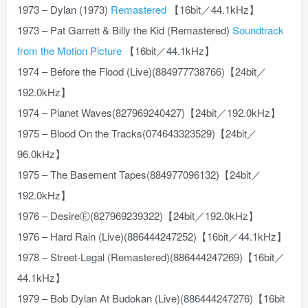
1973 – Dylan (1973)
Remastered
【16bit／44.1kHz】
1973 – Pat Garrett & Billy the Kid (Remastered)
Soundtrack
from the Motion Picture
【16bit／44.1kHz】
1974 – Before the Flood (Live)(884977738766)【24bit／
192.0kHz】
1974 – Planet Waves(827969240427)【24bit／192.0kHz】
1975 – Blood On the Tracks(074643323529)【24bit／
96.0kHz】
1975 – The Basement Tapes(884977096132)【24bit／
192.0kHz】
1976 – DesireⒺ(827969239322)【24bit／192.0kHz】
1976 – Hard Rain (Live)(886444247252)【16bit／44.1kHz】
1978 – Street-Legal (Remastered)(886444247269)【16bit／
44.1kHz】
1979 – Bob Dylan At Budokan (Live)(886444247276)【16bit