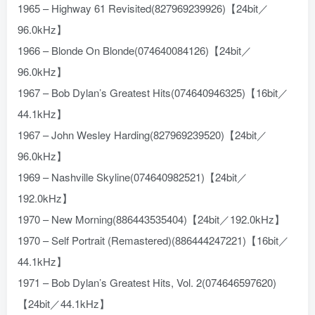
1965 – Highway 61 Revisited(827969239926)【24bit／
96.0kHz】
1966 – Blonde On Blonde(074640084126)【24bit／
96.0kHz】
1967 – Bob Dylan’s Greatest Hits(074640946325)【16bit／
44.1kHz】
1967 – John Wesley Harding(827969239520)【24bit／
96.0kHz】
1969 – Nashville Skyline(074640982521)【24bit／
192.0kHz】
1970 – New Morning(886443535404)【24bit／192.0kHz】
1970 – Self Portrait (Remastered)(886444247221)【16bit／
44.1kHz】
1971 – Bob Dylan’s Greatest Hits, Vol. 2(074646597620)
【24bit／44.1kHz】