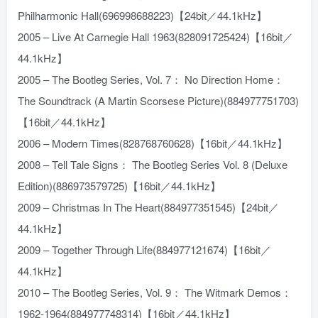
Philharmonic Hall(696998688223)【24bit／44.1kHz】
2005 – Live At Carnegie Hall 1963(828091725424)【16bit／
44.1kHz】
2005 – The Bootleg Series, Vol. 7： No Direction Home：
The Soundtrack (A Martin Scorsese Picture)(884977751703)
【16bit／44.1kHz】
2006 – Modern Times(828768760628)【16bit／44.1kHz】
2008 – Tell Tale Signs： The Bootleg Series Vol. 8 (Deluxe
Edition)(886973579725)【16bit／44.1kHz】
2009 – Christmas In The Heart(884977351545)【24bit／
44.1kHz】
2009 – Together Through Life(884977121674)【16bit／
44.1kHz】
2010 – The Bootleg Series, Vol. 9： The Witmark Demos：
1962-1964(884977748314)【16bit／44.1kHz】