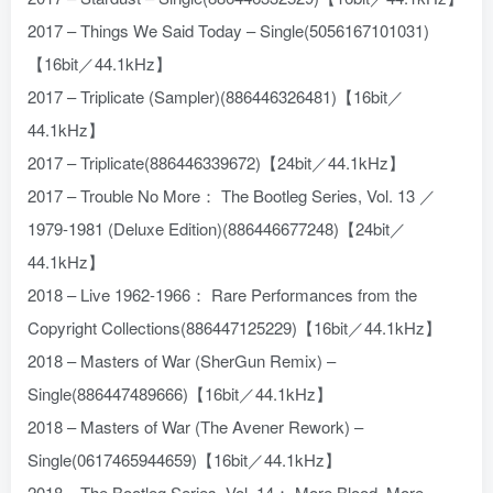
2017 – Things We Said Today – Single(5056167101031)
【16bit／44.1kHz】
2017 – Triplicate (Sampler)(886446326481)【16bit／
44.1kHz】
2017 – Triplicate(886446339672)【24bit／44.1kHz】
2017 – Trouble No More： The Bootleg Series, Vol. 13 ／
1979-1981 (Deluxe Edition)(886446677248)【24bit／
44.1kHz】
2018 – Live 1962-1966： Rare Performances from the
Copyright Collections(886447125229)【16bit／44.1kHz】
2018 – Masters of War (SherGun Remix) –
Single(886447489666)【16bit／44.1kHz】
2018 – Masters of War (The Avener Rework) –
Single(0617465944659)【16bit／44.1kHz】
2018 – The Bootleg Series, Vol. 14： More Blood, More