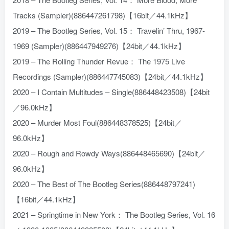
Tracks (Sampler)(886447261798)【16bit／44.1kHz】
2019 – The Bootleg Series, Vol. 15： Travelin’ Thru, 1967-
1969 (Sampler)(886447949276)【24bit／44.1kHz】
2019 – The Rolling Thunder Revue： The 1975 Live
Recordings (Sampler)(886447745083)【24bit／44.1kHz】
2020 – I Contain Multitudes – Single(886448423508)【24bit
／96.0kHz】
2020 – Murder Most Foul(886448378525)【24bit／
96.0kHz】
2020 – Rough and Rowdy Ways(886448465690)【24bit／
96.0kHz】
2020 – The Best of The Bootleg Series(886448797241)
【16bit／44.1kHz】
2021 – Springtime in New York： The Bootleg Series, Vol. 16