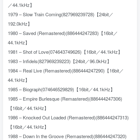
／44.1kHz】
1979 – Slow Train Coming(827969239728)【24bit／
192.0kHz】
1980 – Saved (Remastered)(886444247283)【16bit／
44.1kHz】
1981 – Shot of Love(074643749626)【16bit／44.1kHz】
1983 – Infidels(827969239223)【24bit／96.0kHz】
1984 – Real Live (Remastered)(886444247290)【16bit／
44.1kHz】
1985 – Biograph(074646529829)【16bit／44.1kHz】
1985 – Empire Burlesque (Remastered)(886444247306)
【16bit／44.1kHz】
1986 – Knocked Out Loaded (Remastered)(886444247313)
【16bit／44.1kHz】
1988 – Down In the Groove (Remastered)(886444247320)