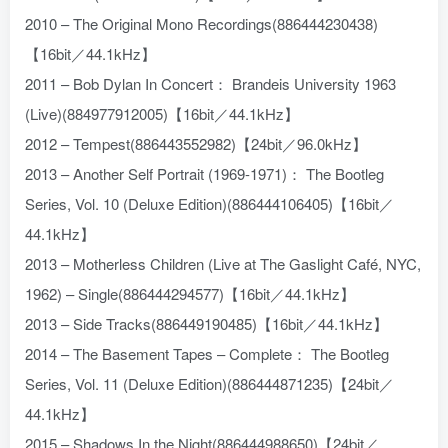
2010 – The Original Mono Recordings(886444230438)
【16bit／44.1kHz】
2011 – Bob Dylan In Concert： Brandeis University 1963
(Live)(884977912005)【16bit／44.1kHz】
2012 – Tempest(886443552982)【24bit／96.0kHz】
2013 – Another Self Portrait (1969-1971)： The Bootleg
Series, Vol. 10 (Deluxe Edition)(886444106405)【16bit／
44.1kHz】
2013 – Motherless Children (Live at The Gaslight Café, NYC,
1962) – Single(886444294577)【16bit／44.1kHz】
2013 – Side Tracks(886449190485)【16bit／44.1kHz】
2014 – The Basement Tapes – Complete： The Bootleg
Series, Vol. 11 (Deluxe Edition)(886444871235)【24bit／
44.1kHz】
2015 – Shadows In the Night(886444988650)【24bit／