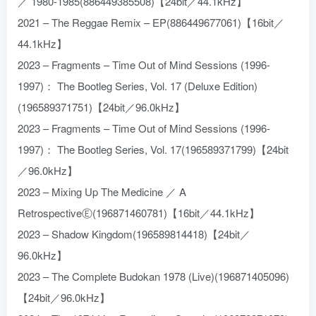
／ 1980-1985(886449385508)【24bit／44.1kHz】
2021 – The Reggae Remix – EP(886449677061)【16bit／
44.1kHz】
2023 – Fragments – Time Out of Mind Sessions (1996-
1997)： The Bootleg Series, Vol. 17 (Deluxe Edition)
(196589371751)【24bit／96.0kHz】
2023 – Fragments – Time Out of Mind Sessions (1996-
1997)： The Bootleg Series, Vol. 17(196589371799)【24bit
／96.0kHz】
2023 – Mixing Up The Medicine ／ A
RetrospectiveⒺ(196871460781)【16bit／44.1kHz】
2023 – Shadow Kingdom(196589814418)【24bit／
96.0kHz】
2023 – The Complete Budokan 1978 (Live)(196871405096)
【24bit／96.0kHz】