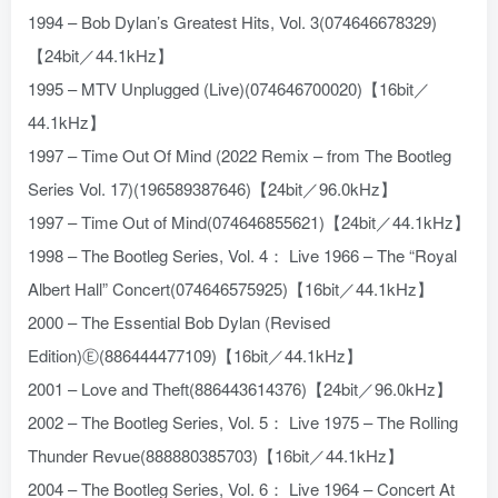
1994 – Bob Dylan’s Greatest Hits, Vol. 3(074646678329)
【24bit／44.1kHz】
1995 – MTV Unplugged (Live)(074646700020)【16bit／
44.1kHz】
1997 – Time Out Of Mind (2022 Remix – from The Bootleg
Series Vol. 17)(196589387646)【24bit／96.0kHz】
1997 – Time Out of Mind(074646855621)【24bit／44.1kHz】
1998 – The Bootleg Series, Vol. 4： Live 1966 – The “Royal
Albert Hall” Concert(074646575925)【16bit／44.1kHz】
2000 – The Essential Bob Dylan (Revised
Edition)Ⓔ(886444477109)【16bit／44.1kHz】
2001 – Love and Theft(886443614376)【24bit／96.0kHz】
2002 – The Bootleg Series, Vol. 5： Live 1975 – The Rolling
Thunder Revue(888880385703)【16bit／44.1kHz】
2004 – The Bootleg Series, Vol. 6： Live 1964 – Concert At